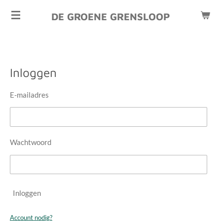
Ga
DE GROENE GRENSLOOP
direct
naar
de
hoofdinhoud
Inloggen
E-mailadres
Wachtwoord
Inloggen
Account nodig?