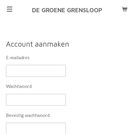
Ga
DE GROENE GRENSLOOP
direct
naar
de
hoofdinhoud
Account aanmaken
E-mailadres
Wachtwoord
Bevestig wachtwoord