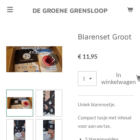
Ga
DE GROENE GRENSLOOP
direct
naar
de
Blarenset Groot
hoofdinhoud
€ 11,95
In
winkelwagen
Uniek blarensetje.
Compact tasje met inhoud
voor aan uw tas.
5 blarennaalden